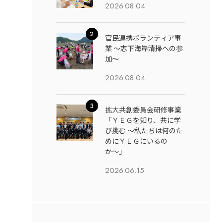
2026.08.04
官民連携ボランティア事
業 ～志下海岸清掃への参
加～
2026.08.04
拡大共創委員会研修事業
「ＹＥＧを知り、共に学
び挑む 〜私たちは何のた
めにＹＥＧにいるの
か〜」
2026.06.15