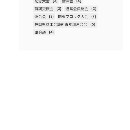
記念大会
(3)
講演会
(4)
賀詞交歓会
(3)
通常会員総会
(3)
連合会
(3)
関東ブロック大会
(7)
静岡県商工会議所青年部連合会
(5)
風会議
(4)