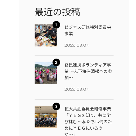
最近の投稿
ビジネス研修特別委員会
事業
2026.08.04
官民連携ボランティア事
業 ～志下海岸清掃への参
加～
2026.08.04
拡大共創委員会研修事業
「ＹＥＧを知り、共に学
び挑む 〜私たちは何のた
めにＹＥＧにいるの
か〜」