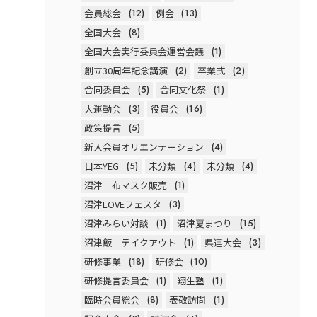
会員総会
(12)
例会
(13)
全国大会
(8)
全国大会実行委員会運営会議
(1)
創立30周年記念講演
(2)
卒業式
(2)
合同委員会
(5)
合同文化祭
(1)
大運動会
(3)
役員会
(16)
政策提言
(5)
新入会員オリエンテーション
(4)
日本YEG
(5)
未分類
(4)
未分類
(4)
沼津 布マスク販売
(1)
沼津LOVEフェスタ
(3)
沼津みらい対談
(1)
沼津夏まつり
(15)
沼津飯 テイクアウト
(1)
県連大会
(3)
研修事業
(18)
研修会
(10)
研修提言委員会
(1)
翔生塾
(1)
臨時会員総会
(8)
表敬訪問
(1)