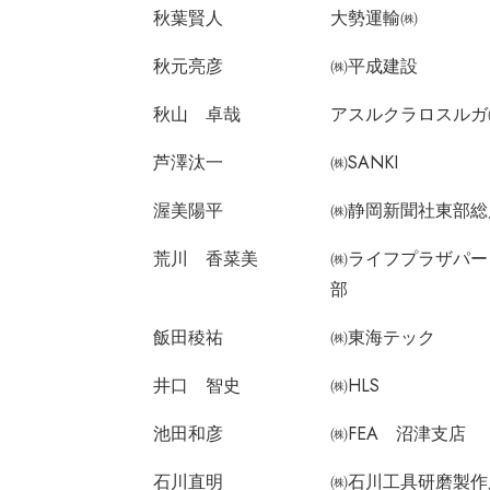
秋葉賢人
大勢運輸㈱
秋元亮彦
㈱平成建設
秋山 卓哉
アスルクラロスルガ
芦澤汰一
㈱SANKI
渥美陽平
㈱静岡新聞社東部総
荒川 香菜美
㈱ライフプラザパー
部
飯田稜祐
㈱東海テック
井口 智史
㈱HLS
池田和彦
㈱FEA 沼津支店
石川直明
㈱石川工具研磨製作