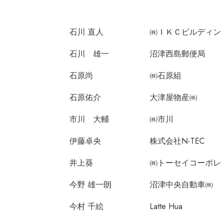
石川 直人
㈱ＩＫＣビルディン
石川 雄一
沼津西島郵便局
石原尚
㈱石原組
石原佑介
大津屋物産㈱
市川 大輔
㈱市川
伊藤卓央
株式会社N-TEC
井上葵
㈱トーセイコーポレ
今野 雄一朗
沼津中央自動車㈱
今村 千絵
Latte Hua