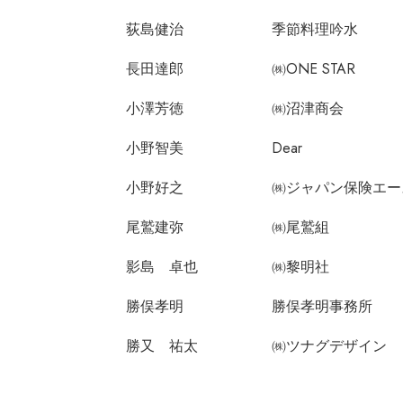
荻島健治
季節料理吟水
長田達郎
㈱ONE STAR
小澤芳徳
㈱沼津商会
小野智美
Dear
小野好之
㈱ジャパン保険エー
尾鷲建弥
㈱尾鷲組
影島 卓也
㈱黎明社
勝俣孝明
勝俣孝明事務所
勝又 祐太
㈱ツナグデザイン