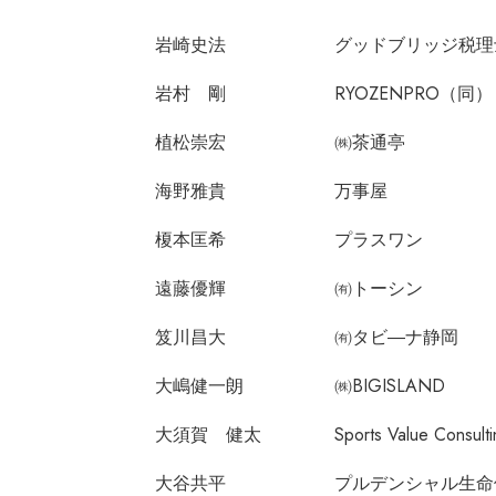
岩崎史法
グッドブリッジ税理
岩村 剛
RYOZENPRO（同）
植松崇宏
㈱茶通亭
海野雅貴
万事屋
榎本匡希
プラスワン
遠藤優輝
㈲トーシン
笈川昌大
㈲タビ―ナ静岡
大嶋健一朗
㈱BIGISLAND
大須賀 健太
Sports Value Consult
大谷共平
プルデンシャル生命