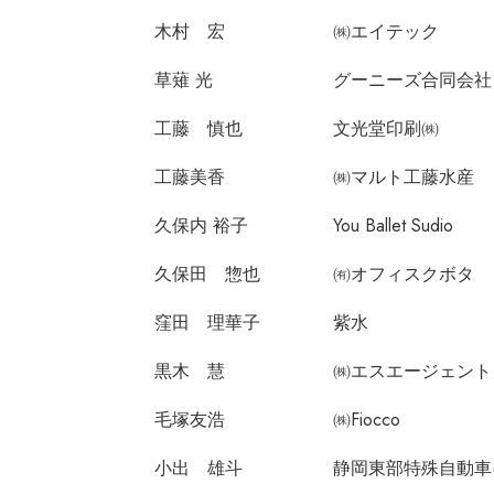
木村 宏
㈱エイテック
草薙 光
グーニーズ合同会社
工藤 慎也
文光堂印刷㈱
工藤美香
㈱マルト工藤水産
久保内 裕子
You Ballet Sudio
久保田 惣也
㈲オフィスクボタ
窪田 理華子
紫水
黒木 慧
㈱エスエージェント
毛塚友浩
㈱Fiocco
小出 雄斗
静岡東部特殊自動車(