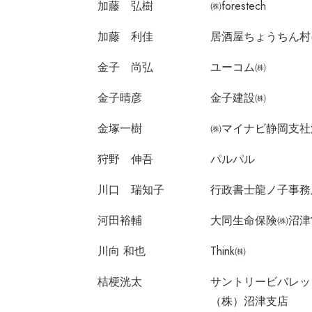
加藤 弘樹
㈱forestech
加藤 利佳
居酒屋ちょうちん村(
金子 尚弘
ユーコム㈱
金子晴彦
金子建設㈱
金塚一樹
㈱マイナビ静岡支社
狩野 伸吾
パルパル
川口 瑞知子
行政書士龍ノ子事務
河田裕輔
大同生命保険㈱沼津
川向 和也
Think㈱
桔梗洸太
サントリービバレッ
（株）沼津支店