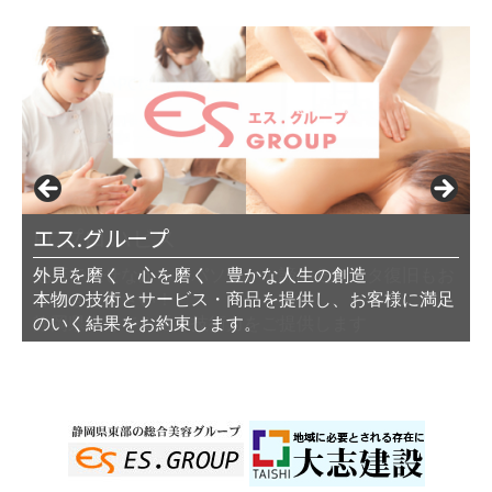
税理士法人トップ
PCプロ ハビス
エス.グループ
サリミトレーディング（株）
イワサキ経営グループ
明昭工業株式会社
ほけんの匠
大志建設
藤川商店
桃中軒
東部不動産開発
外見を磨く 心を磨く 豊かな人生の創造
本物の技術とサービス・商品を提供し、お客様に満足
のいく結果をお約束します。