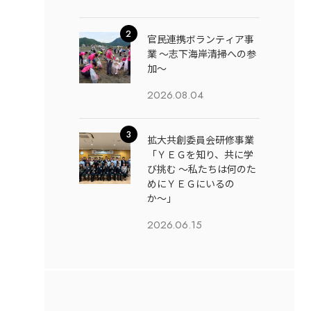
官民連携ボランティア事
業 ～志下海岸清掃への参
加～
2026.08.04
拡大共創委員会研修事業
「ＹＥＧを知り、共に学
び挑む 〜私たちは何のた
めにＹＥＧにいるの
か〜」
2026.06.15