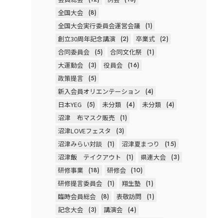
全国大会
(8)
全国大会実行委員会運営会議
(1)
創立30周年記念講演
(2)
卒業式
(2)
合同委員会
(5)
合同文化祭
(1)
大運動会
(3)
役員会
(16)
政策提言
(5)
新入会員オリエンテーション
(4)
日本YEG
(5)
未分類
(4)
未分類
(4)
沼津 布マスク販売
(1)
沼津LOVEフェスタ
(3)
沼津みらい対談
(1)
沼津夏まつり
(15)
沼津飯 テイクアウト
(1)
県連大会
(3)
研修事業
(18)
研修会
(10)
研修提言委員会
(1)
翔生塾
(1)
臨時会員総会
(8)
表敬訪問
(1)
記念大会
(3)
講演会
(4)