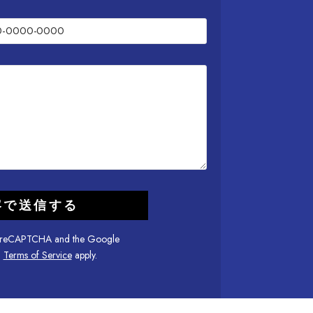
 by reCAPTCHA and the Google
d
Terms of Service
apply.