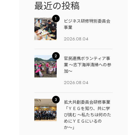
最近の投稿
ビジネス研修特別委員会
事業
2026.08.04
官民連携ボランティア事
業 ～志下海岸清掃への参
加～
2026.08.04
拡大共創委員会研修事業
「ＹＥＧを知り、共に学
び挑む 〜私たちは何のた
めにＹＥＧにいるの
か〜」