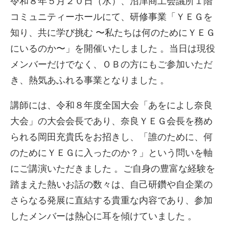
令和８年５月２０日（水）、沼津商工会議所１階
コミュニティーホールにて、研修事業「ＹＥＧを
知り、共に学び挑む 〜私たちは何のためにＹＥＧ
にいるのか〜」を開催いたしました
。当日は現役
メンバーだけでなく、ＯＢの方にもご参加いただ
き、熱気あふれる事業となりました
。
講師には、令和８年度全国大会「あをによし奈良
大会」の大会会長であり、奈良ＹＥＧ会長を務め
られる岡田充貴氏をお招きし、「誰のために、何
のためにＹＥＧに入ったのか？」という問いを軸
にご講演いただきました
。ご自身の豊富な経験を
踏まえた熱いお話の数々は、自己研鑽や自企業の
さらなる発展に直結する貴重な内容であり、参加
したメンバーは熱心に耳を傾けていました
。