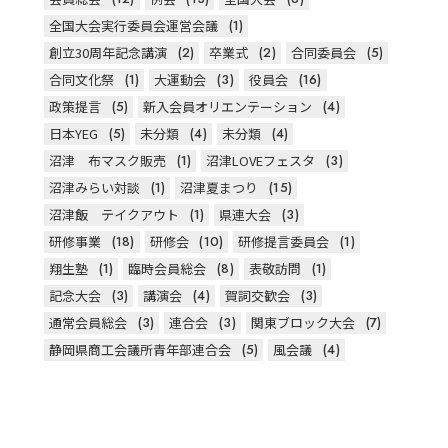
全国大会実行委員会運営会議
(1)
創立30周年記念講演
(2)
卒業式
(2)
合同委員会
(5)
合同文化祭
(1)
大運動会
(3)
役員会
(16)
政策提言
(5)
新入会員オリエンテーション
(4)
日本YEG
(5)
未分類
(4)
未分類
(4)
沼津 布マスク販売
(1)
沼津LOVEフェスタ
(3)
沼津みらい対談
(1)
沼津夏まつり
(15)
沼津飯 テイクアウト
(1)
県連大会
(3)
研修事業
(18)
研修会
(10)
研修提言委員会
(1)
翔生塾
(1)
臨時会員総会
(8)
表敬訪問
(1)
記念大会
(3)
講演会
(4)
賀詞交歓会
(3)
通常会員総会
(3)
連合会
(3)
関東ブロック大会
(7)
静岡県商工会議所青年部連合会
(5)
風会議
(4)