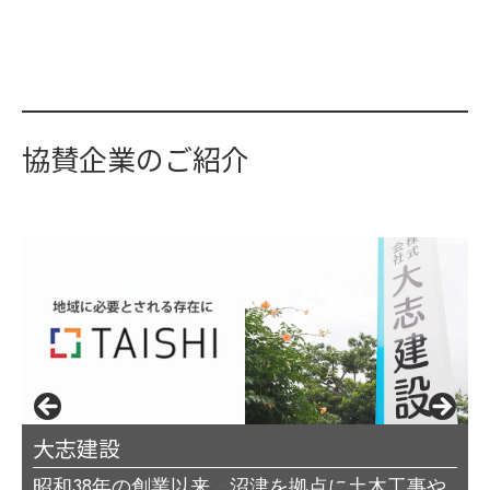
協賛企業のご紹介
サリミトレーディング（株）
エス.グループ
藤川商店
大志建設
イワサキ経営グループ
PCプロ ハビス
明昭工業株式会社
桃中軒
ほけんの匠
税理士法人トップ
東部不動産開発
昭和38年の創業以来、沼津を拠点に土木工事や