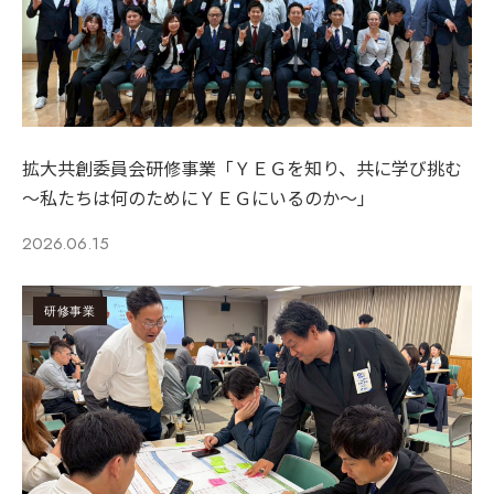
拡大共創委員会研修事業「ＹＥＧを知り、共に学び挑む
〜私たちは何のためにＹＥＧにいるのか〜」
2026.06.15
研修事業