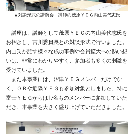
▲対談形式の講演会 講師の茂原ＹＥＧ内山美代志氏
講座は、講師として茂原ＹＥＧの内山美代志氏を
お招きし、吉川委員長との対談形式で行いました。
内山氏が話す様々な成功事例や会員拡大への熱い想
いは、非常にわかりやすく、参加者も多くの刺激を
受けていました。
また本事業には、沼津ＹＥＧメンバーだけでな
く、ＯＢや近隣ＹＥＧも参加対象としました。特に
富士ＹＥＧからは17名ものメンバーに参加していた
だき、本事業を大きく盛り上げていただきました。