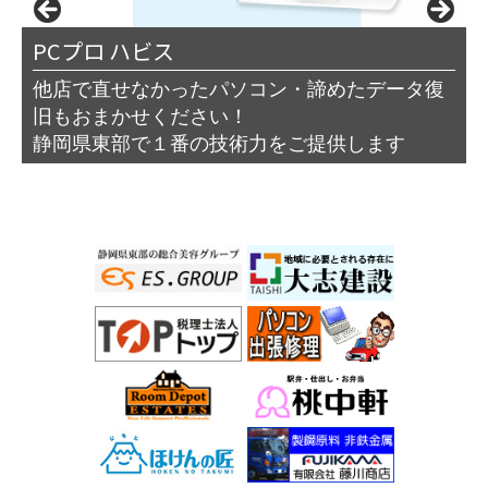
桃中軒
サリミトレーディング（株）
PCプロ ハビス
イワサキ経営グループ
ほけんの匠
東部不動産開発
税理士法人トップ
明昭工業株式会社
エス.グループ
大志建設
藤川商店
他店で直せなかったパソコン・諦めたデータ復
旧もおまかせください！
静岡県東部で１番の技術力をご提供します