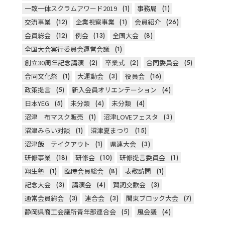
一致一体スクラムアワード2019
(1)
事務局
(1)
交流事業
(12)
企業視察事業
(1)
会員紹介
(26)
会員総会
(12)
例会
(13)
全国大会
(8)
全国大会実行委員会運営会議
(1)
創立30周年記念講演
(2)
卒業式
(2)
合同委員会
(5)
合同文化祭
(1)
大運動会
(3)
役員会
(16)
政策提言
(5)
新入会員オリエンテーション
(4)
日本YEG
(5)
未分類
(4)
未分類
(4)
沼津 布マスク販売
(1)
沼津LOVEフェスタ
(3)
沼津みらい対談
(1)
沼津夏まつり
(15)
沼津飯 テイクアウト
(1)
県連大会
(3)
研修事業
(18)
研修会
(10)
研修提言委員会
(1)
翔生塾
(1)
臨時会員総会
(8)
表敬訪問
(1)
記念大会
(3)
講演会
(4)
賀詞交歓会
(3)
通常会員総会
(3)
連合会
(3)
関東ブロック大会
(7)
静岡県商工会議所青年部連合会
(5)
風会議
(4)