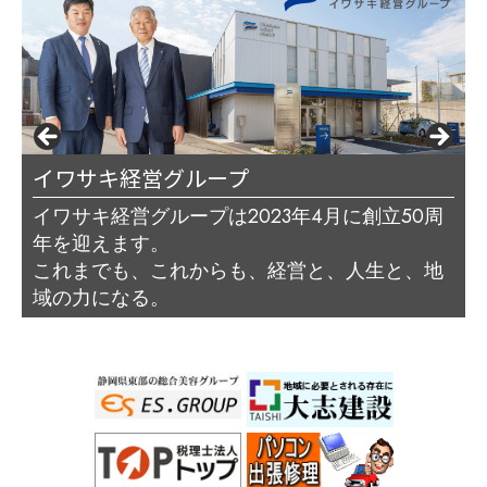
桃中軒
大志建設
イワサキ経営グループ
藤川商店
ほけんの匠
税理士法人トップ
エス.グループ
PCプロ ハビス
サリミトレーディング（株）
明昭工業株式会社
東部不動産開発
イワサキ経営グループは2023年4月に創立50周
年を迎えます。
これまでも、これからも、経営と、人生と、地
域の力になる。