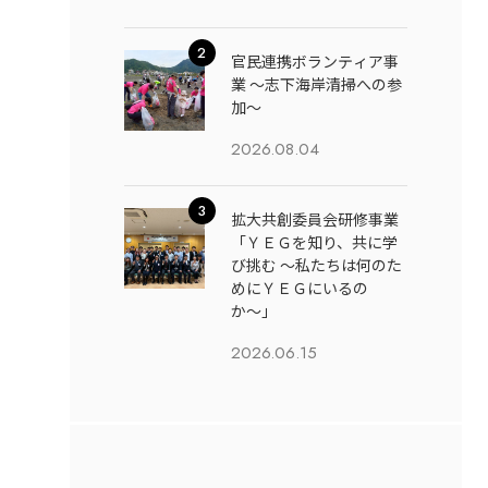
官民連携ボランティア事
業 ～志下海岸清掃への参
加～
2026.08.04
拡大共創委員会研修事業
「ＹＥＧを知り、共に学
び挑む 〜私たちは何のた
めにＹＥＧにいるの
か〜」
2026.06.15