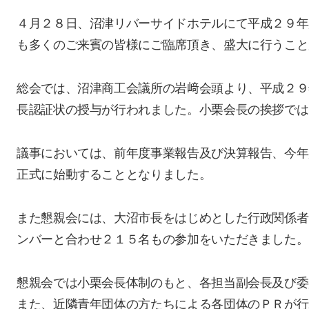
４月２８日、沼津リバーサイドホテルにて平成２９年
も多くのご来賓の皆様にご臨席頂き、盛大に行うこと
総会では、沼津商工会議所の岩﨑会頭より、平成２９
長認証状の授与が行われました。小栗会長の挨拶では
議事においては、前年度事業報告及び決算報告、今年
正式に始動することとなりました。
また懇親会には、大沼市長をはじめとした行政関係者
ンバーと合わせ２１５名もの参加をいただきました。
懇親会では小栗会長体制のもと、各担当副会長及び委
また、近隣青年団体の方たちによる各団体のＰＲが行