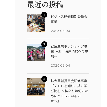
最近の投稿
ビジネス研修特別委員会
事業
2026.08.04
官民連携ボランティア事
業 ～志下海岸清掃への参
加～
2026.08.04
拡大共創委員会研修事業
「ＹＥＧを知り、共に学
び挑む 〜私たちは何のた
めにＹＥＧにいるの
か〜」