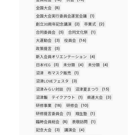
全国大会
(8)
全国大会実行委員会運営会議
(1)
創立30周年記念講演
(2)
卒業式
(2)
合同委員会
(5)
合同文化祭
(1)
大運動会
(3)
役員会
(16)
政策提言
(5)
新入会員オリエンテーション
(4)
日本YEG
(5)
未分類
(4)
未分類
(4)
沼津 布マスク販売
(1)
沼津LOVEフェスタ
(3)
沼津みらい対談
(1)
沼津夏まつり
(15)
沼津飯 テイクアウト
(1)
県連大会
(3)
研修事業
(18)
研修会
(10)
研修提言委員会
(1)
翔生塾
(1)
臨時会員総会
(8)
表敬訪問
(1)
記念大会
(3)
講演会
(4)