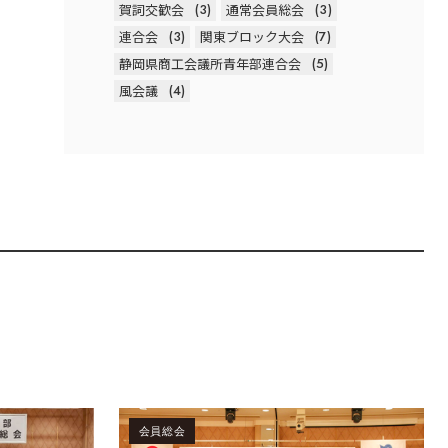
賀詞交歓会
(3)
通常会員総会
(3)
連合会
(3)
関東ブロック大会
(7)
静岡県商工会議所青年部連合会
(5)
風会議
(4)
会員総会