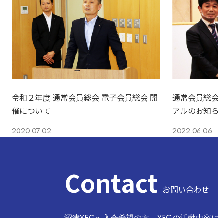
令和２年度 通常会員総会 電子会員総会 開
通常会員総
催について
アルのお知
2020.07.02
2022.06.06
Contact
お問い合わせ
沼津YEGへ入会希望の方、YEGの活動内容