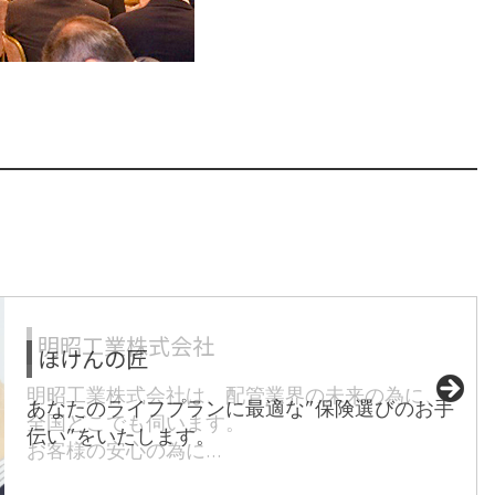
イワサキ経営グループ
大志建設
藤川商店
サリミトレーディング（株）
桃中軒
明昭工業株式会社
東部不動産開発
エス.グループ
PCプロ ハビス
ほけんの匠
税理士法人トップ
あなたのライフプランに最適な”保険選びのお手
伝い”をいたします。