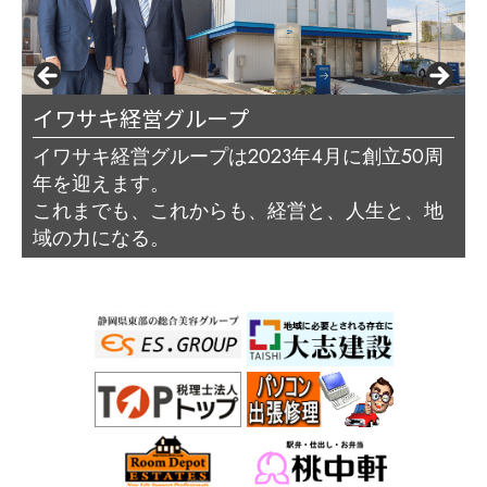
明昭工業株式会社
東部不動産開発
イワサキ経営グループ
ほけんの匠
税理士法人トップ
PCプロ ハビス
藤川商店
エス.グループ
サリミトレーディング（株）
桃中軒
大志建設
イワサキ経営グループは2023年4月に創立50周
年を迎えます。
これまでも、これからも、経営と、人生と、地
域の力になる。