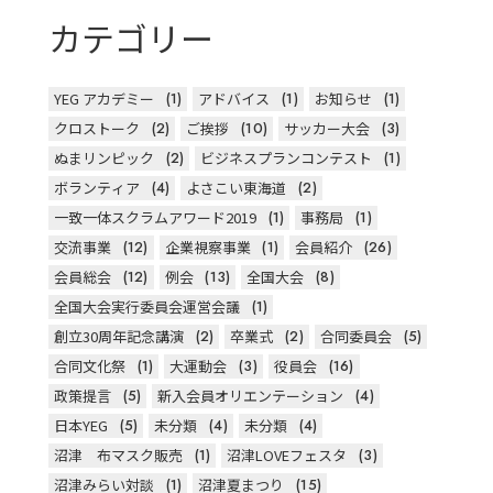
カテゴリー
YEG アカデミー
(1)
アドバイス
(1)
お知らせ
(1)
クロストーク
(2)
ご挨拶
(10)
サッカー大会
(3)
ぬまリンピック
(2)
ビジネスプランコンテスト
(1)
ボランティア
(4)
よさこい東海道
(2)
一致一体スクラムアワード2019
(1)
事務局
(1)
交流事業
(12)
企業視察事業
(1)
会員紹介
(26)
会員総会
(12)
例会
(13)
全国大会
(8)
全国大会実行委員会運営会議
(1)
創立30周年記念講演
(2)
卒業式
(2)
合同委員会
(5)
合同文化祭
(1)
大運動会
(3)
役員会
(16)
政策提言
(5)
新入会員オリエンテーション
(4)
日本YEG
(5)
未分類
(4)
未分類
(4)
沼津 布マスク販売
(1)
沼津LOVEフェスタ
(3)
沼津みらい対談
(1)
沼津夏まつり
(15)