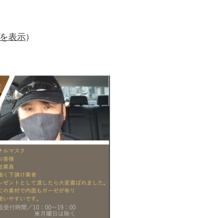
を表示
）