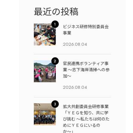
最近の投稿
ビジネス研修特別委員会
事業
2026.08.04
官民連携ボランティア事
業 ～志下海岸清掃への参
加～
2026.08.04
拡大共創委員会研修事業
「ＹＥＧを知り、共に学
び挑む 〜私たちは何のた
めにＹＥＧにいるの
か〜」