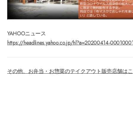
YAHOOニュース
https://headlines.yahoo.co.jp/hl?a=20200414-00010001
その他、お弁当・お惣菜のテイクアウト販売店舗はこ