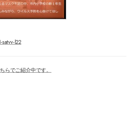
-satvv-l22
ちらでご紹介中です。